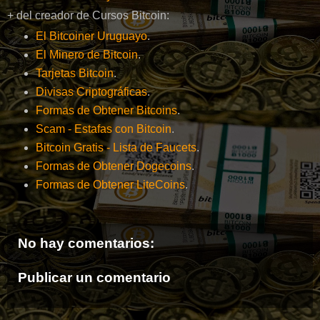
+ del creador de Cursos Bitcoin:
El Bitcoiner Uruguayo
.
El Minero de Bitcoin
.
Tarjetas Bitcoin
.
Divisas Criptográficas
.
Formas de Obtener Bitcoins
.
Scam - Estafas con Bitcoin
.
Bitcoin Gratis - Lista de Faucets
.
Formas de Obtener Dogecoins
.
Formas de Obtener LiteCoins
.
No hay comentarios:
Publicar un comentario